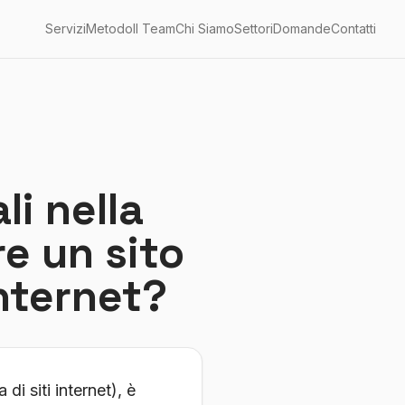
Servizi
Metodo
Il Team
Chi Siamo
Settori
Domande
Contatti
li nella
re un sito
nternet?
i siti internet), è