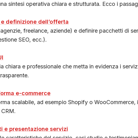
a sintesi operativa chiara e strutturata. Ecco i passagg
e definizione dell’offerta
agenzie, freelance, aziende) e definire pacchetti di serv
estione SEO, ecc.).
UI
ia chiara e professionale che metta in evidenza i servi
trasparente.
taforma e-commerce
orma scalabile, ad esempio Shopify o WooCommerce, in
i CRM.
i e presentazione servizi
lle caratteristiche del servizio, casi studio e testimoni