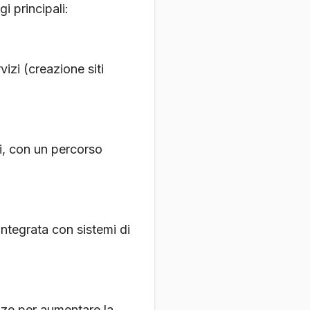
i principali:
izi (creazione siti
zi, con un percorso
tegrata con sistemi di
anze per aumentare la