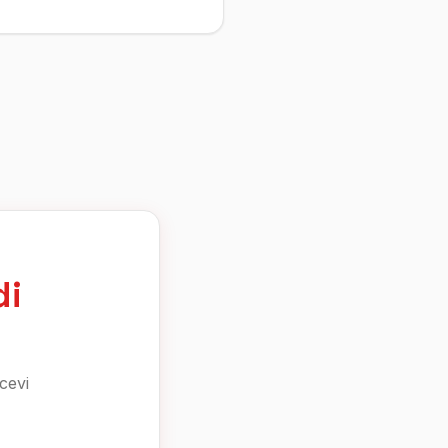
di
cevi